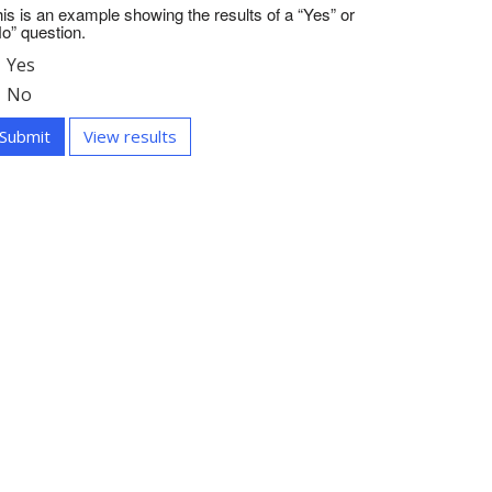
is is an example showing the results of a “Yes” or
o” question.
This
Yes
is
This
No
an
is
example
Submit
View results
an
showing
example
the
showing
results
the
of
results
a
of
“Yes”
a
or
“Yes”
“No”
or
question.
“No”
question.