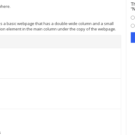
Th
where.
“N
t's a basic webpage that has a double-wide column and a small
ation element in the main column under the copy of the webpage.
s