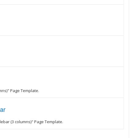
umns)" Page Template.
ar
debar (3 columns)" Page Template.