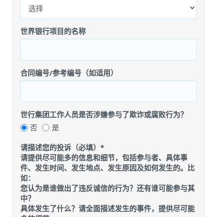
世界银行项目的名称
合同编号/参考编号（如适用）
世行集团工作人员是否涉嫌参与了欺诈或腐败行为？
世
世
否
是
行
行
请描述您的投诉（必填）*
集
集
请提供尽可能多的信息和细节，包括参与者、具体事
团
团
件、发生时间、发生地点、发生原因及如何发生的。比
工
工
如：
作
作
您认为是谁做出了违反诚信的行为？还有谁可能参与其
人
人
中？
员
员
具体发生了什么？请全面描述发生的事件，提供尽可能
是
是