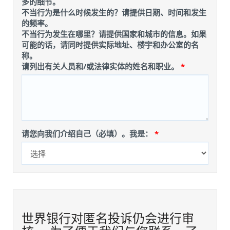
多的细节。
否
否
不当行为是什么时候发生的？请提供日期、时间和发生
涉
涉
的频率。
嫌
嫌
不当行为发生在哪里？请提供国家和城市的信息。如果
参
参
可能的话，请同时提供实际地址、楼宇和办公室的名
与
与
称。
了
了
请列出有关人员和/或法律实体的姓名和职业。
欺
欺
诈
诈
或
或
腐
腐
败
败
行
行
为？
为？
请您向我们介绍自己（必填）。我是：
世界银行对匿名投诉仍会进行审