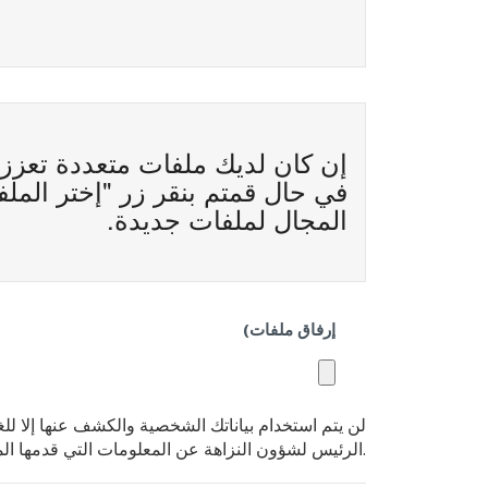
إن كان لديك ملفات متعددة تعزز 
في حال قمتم بنقر زر "إختر المل
المجال لملفات جديدة.
إرفاق ملفات)
لن يتم استخدام بياناتك الشخصية والكشف عنها إلا ل
الرئيس لشؤون النزاهة عن المعلومات التي قدمها المشتكون والتي قد تكشف عن هويتهم لأي طرف خارج وحدات البنك الدولي المسؤولة دون موافقة أصحاب الشكوى.