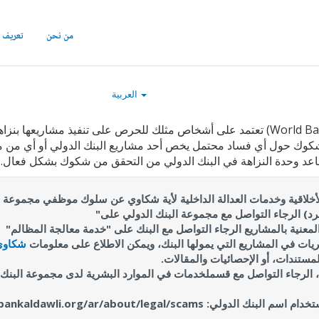
من نحن
تعريف ب
العربية
مجموعة البنك الدولي ("World Bank/IFC/MIGA/ICSID, “WBG) تعتمد على أشخاص مثلك للحرص 
كوك حول أي فساد محتمل يخص أحد مشاريع البنك الدولي أو أي من موظف
ساعد وحدة النزاهة في البنك الدولي من التحقق من شكوك بشكل فعال.
askeij :وحدة الشؤون الأخلاقية وخدمات العدالة الداخلية لأية شكاوي عن سلوك موظفي م
مرد) الرجاء التواصل مع مجموعة البنك الدولي على"
لمعنية بالمشاريع الرجاء التواصل مع البنك على "خدمة معالجة المظالم"
يات في المشاريع التي يمولها البنك، ويمكن الاطلاع على معلومات
شكاوى
مستندات، أو الإحصائيات والمقالات.
https://www.albankaldawli.org/ar/about/le