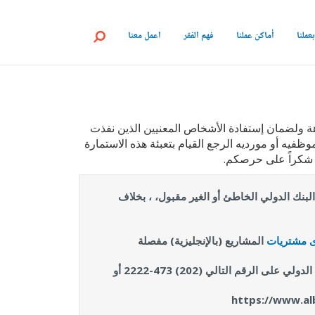
عملنا
أماكن عملنا
فهم الفقر
اعمل معنا
على تنفيذ مشاريعها بنزاهة ولضمان إستفادة الأشخاص المعنيين الذين نفذت
يه أو مورديه الرجع القيام بتعبئة هذه الاستمارة
 شكراً على حرصكم.
جموعة البنك الدولي الخاطئ أو الغير مقبول، ، بخلاف
 مشتريات
المشاريع (بالإنجليزية) مفصلة
للتحقق من معلومات موظفي مجموعة البنك الدولي، الرجاء التواصل مع قسملخدمات في الموارد البشرية لدى مجموعة البنك الدولي على الرقم التالي (202) 473-2222 أو