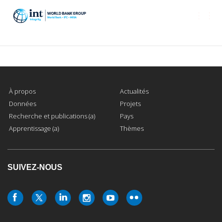
Togg
navi
À propos
Actualités
Données
Projets
Recherche et publications (a)
Pays
Apprentissage (a)
Thèmes
SUIVEZ-NOUS