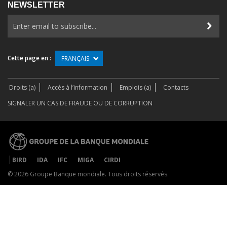
NEWSLETTER
Cette page en :
FRANÇAIS
Droits (a)
Accès à l’information
Emplois (a)
Contacts
SIGNALER UN CAS DE FRAUDE OU DE CORRUPTION
BIRD
IDA
IFC
MIGA
CIRDI
©
2026 Groupe Banque mondiale. Tous droits réservés.