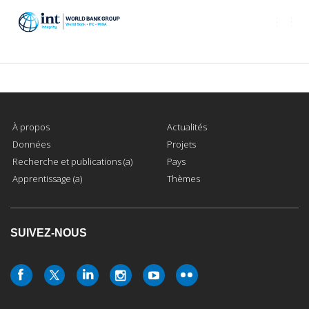
Togg
navi
À propos
Actualités
Données
Projets
Recherche et publications (a)
Pays
Apprentissage (a)
Thèmes
SUIVEZ-NOUS