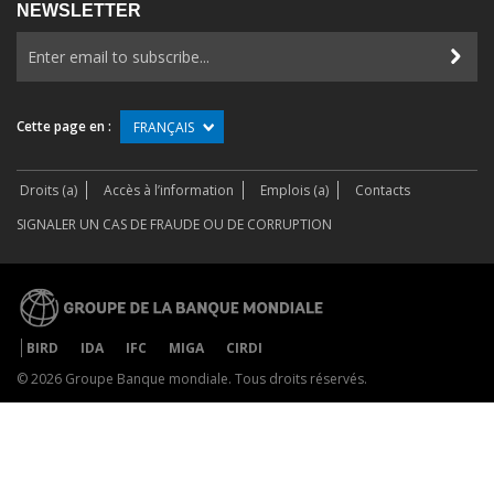
NEWSLETTER
Cette page en :
FRANÇAIS
Droits (a)
Accès à l’information
Emplois (a)
Contacts
SIGNALER UN CAS DE FRAUDE OU DE CORRUPTION
BIRD
IDA
IFC
MIGA
CIRDI
©
2026 Groupe Banque mondiale. Tous droits réservés.