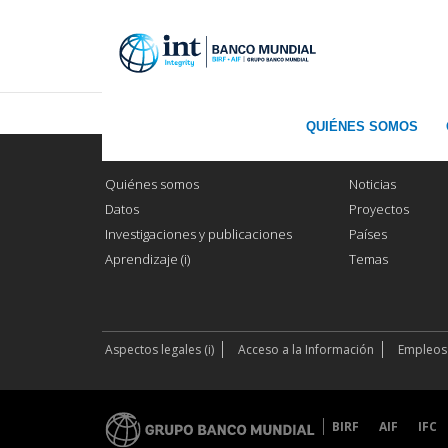
QUIÉNES SOMOS
Quiénes somos
Noticias
Datos
Proyectos
Investigaciones y publicaciones
Países
Aprendizaje (i)
Temas
Aspectos legales (i)
Acceso a la Información
Empleos 
BIRF
AIF
IFC